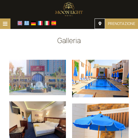
≡
PRENOTAZIONE
Home
Galleria
Posizione
Alloggio
Servizi
Galleria
Richiesta
Contatti