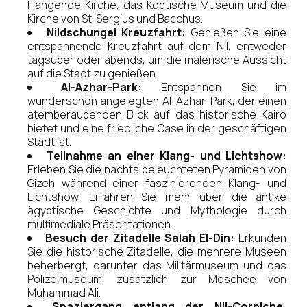
Hängende Kirche, das Koptische Museum und die
Kirche von St. Sergius und Bacchus.
Nildschungel Kreuzfahrt:
Genießen Sie eine
entspannende Kreuzfahrt auf dem Nil, entweder
tagsüber oder abends, um die malerische Aussicht
auf die Stadt zu genießen.
Al-Azhar-Park:
Entspannen Sie im
wunderschön angelegten Al-Azhar-Park, der einen
atemberaubenden Blick auf das historische Kairo
bietet und eine friedliche Oase in der geschäftigen
Stadt ist.
Teilnahme an einer Klang- und Lichtshow:
Erleben Sie die nachts beleuchteten Pyramiden von
Gizeh während einer faszinierenden Klang- und
Lichtshow. Erfahren Sie mehr über die antike
ägyptische Geschichte und Mythologie durch
multimediale Präsentationen.
Besuch der Zitadelle Salah El-Din:
Erkunden
Sie die historische Zitadelle, die mehrere Museen
beherbergt, darunter das Militärmuseum und das
Polizeimuseum, zusätzlich zur Moschee von
Muhammad Ali.
Spaziergang entlang der Nil-Corniche
: